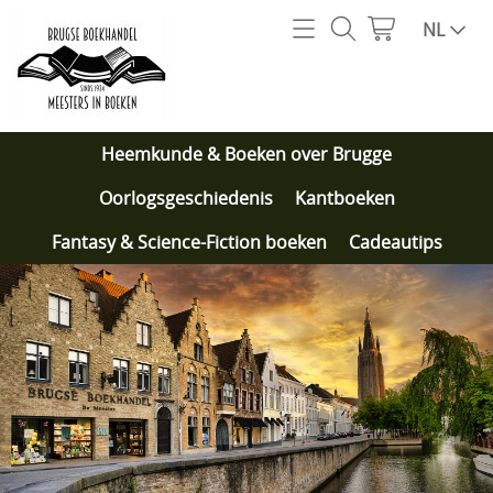
Home
NL
Webshop
Heemkunde & Boeken over Brugge
Onze specialiteiten
Heemkunde & Boeken over Brugge
Oorlogsgeschiedenis
Wie zijn we?
Oorlogsgeschiedenis
Kantboeken
Kantboeken
Fantasy & Science-Fiction boeken
Cadeautips
Contact
Fantasy & Science-Fiction boeken
Cadeautips