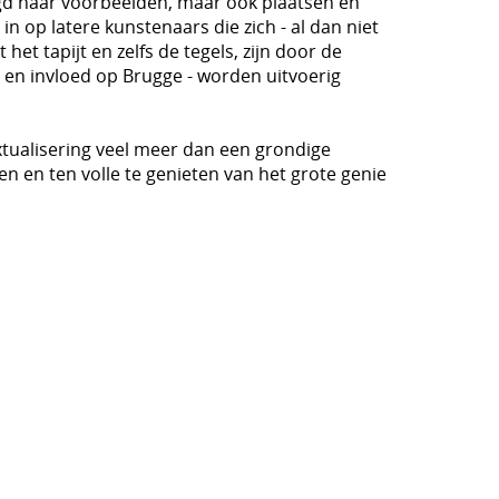
egd naar voorbeelden, maar ook plaatsen en
in op latere kunstenaars die zich - al dan niet
et tapijt en zelfs de tegels, zijn door de
 en invloed op Brugge - worden uitvoerig
extualisering veel meer dan een grondige
ken en ten volle te genieten van het grote genie