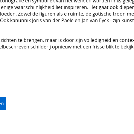
 iconografie en symboliek van het werk en worden links gel
enige waarschijnlijkheid liet inspireren. Het gaat ook dieper 
oeden. Zowel de figuren als e ruimte, de gotische troon met h
 kanunnik Joris van der Paele en Jan van Eyck - zijn kunst
nzichten te brengen, maar is door zijn volledigheid en cont
elbeschreven schilderij opnieuw met een frisse blik te bekij