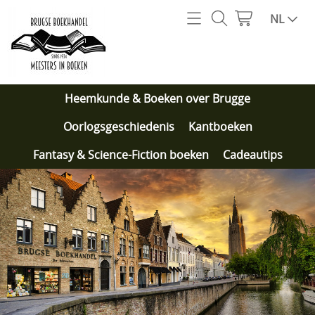
Home
NL
Webshop
Heemkunde & Boeken over Brugge
Onze specialiteiten
Heemkunde & Boeken over Brugge
Oorlogsgeschiedenis
Wie zijn we?
Oorlogsgeschiedenis
Kantboeken
Kantboeken
Fantasy & Science-Fiction boeken
Cadeautips
Contact
Fantasy & Science-Fiction boeken
Cadeautips